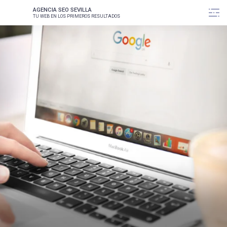
S
AGENCIA SEO SEVILLA
k
TU WEB EN LOS PRIMEROS RESULTADOS
i
p
t
o
c
o
n
t
e
n
t