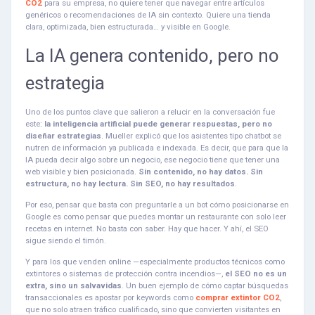
CO2
para su empresa, no quiere tener que navegar entre artículos
genéricos o recomendaciones de IA sin contexto. Quiere una tienda
clara, optimizada, bien estructurada… y visible en Google.
La IA genera contenido, pero no
estrategia
Uno de los puntos clave que salieron a relucir en la conversación fue
este:
la inteligencia artificial puede generar respuestas, pero no
diseñar estrategias
. Mueller explicó que los asistentes tipo chatbot se
nutren de información ya publicada e indexada. Es decir, que para que la
IA pueda decir algo sobre un negocio, ese negocio tiene que tener una
web visible y bien posicionada.
Sin contenido, no hay datos. Sin
estructura, no hay lectura. Sin SEO, no hay resultados
.
Por eso, pensar que basta con preguntarle a un bot cómo posicionarse en
Google es como pensar que puedes montar un restaurante con solo leer
recetas en internet. No basta con saber. Hay que hacer. Y ahí, el SEO
sigue siendo el timón.
Y para los que venden online —especialmente productos técnicos como
extintores o sistemas de protección contra incendios—,
el SEO no es un
extra, sino un salvavidas
. Un buen ejemplo de cómo captar búsquedas
transaccionales es apostar por keywords como
comprar extintor CO2
,
que no solo atraen tráfico cualificado, sino que convierten visitantes en