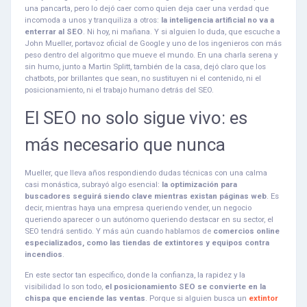
una pancarta, pero lo dejó caer como quien deja caer una verdad que
incomoda a unos y tranquiliza a otros:
la inteligencia artificial no va a
enterrar al SEO
. Ni hoy, ni mañana. Y si alguien lo duda, que escuche a
John Mueller, portavoz oficial de Google y uno de los ingenieros con más
peso dentro del algoritmo que mueve el mundo. En una charla serena y
sin humo, junto a Martin Splitt, también de la casa, dejó claro que los
chatbots, por brillantes que sean, no sustituyen ni el contenido, ni el
posicionamiento, ni el trabajo humano detrás del SEO.
El SEO no solo sigue vivo: es
más necesario que nunca
Mueller, que lleva años respondiendo dudas técnicas con una calma
casi monástica, subrayó algo esencial:
la optimización para
buscadores seguirá siendo clave mientras existan páginas web
. Es
decir, mientras haya una empresa queriendo vender, un negocio
queriendo aparecer o un autónomo queriendo destacar en su sector, el
SEO tendrá sentido. Y más aún cuando hablamos de
comercios online
especializados, como las tiendas de extintores y equipos contra
incendios
.
En este sector tan específico, donde la confianza, la rapidez y la
visibilidad lo son todo,
el posicionamiento SEO se convierte en la
chispa que enciende las ventas
. Porque si alguien busca un
extintor