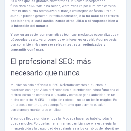
Es cierto que las grandes plataformas CMS están incorporando
funciones de IA. Wix lo ha hecho, WordPress va por el mismo camino.
Pero ni una ni otra reemplazan el trabajo estratégico de fondo. Porque
aunque puedas generar un texto automático,
la IA no sabe si ese texto
posicionará, si está canibalizando otras URLs o si responde bien a
la intención del usuario
.
Y eso, en un sector con normativas técnicas, productos especializados y
búsquedas de alto valor como los extintores,
es crucial
. Aquí no basta
con sonar bien. Hay que
ser relevantes, estar optimizados y
transmitir confianza
.
El profesional SEO: más
necesario que nunca
Mueller no solo defendió el SEO. Defendió también a quienes lo
practican con rigor. A los profesionales que entienden cómo funciona el
rastreo, cómo se comporta el usuario y cómo se gana autoridad en un
nicho concreto. El SEO —lo dijo sin rodeos— no es un botón mágico. Es
un proceso continuo, un acompañamiento que permite escalar
posiciones y mantenerse en ellas.
Y aunque llegue un día en que la IA pueda hacer su trabajo, todavía
queda mucho. Porque las herramientas cambian, pero la estrategia, la
interpretación y la capacidad de adelantarse a los cambios del algoritmo,