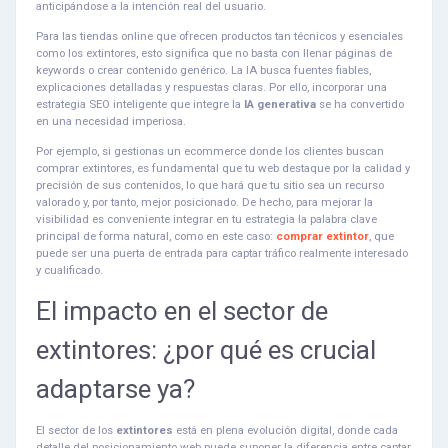
anticipándose a la intención real del usuario.
Para las tiendas online que ofrecen productos tan técnicos y esenciales
como los extintores, esto significa que no basta con llenar páginas de
keywords o crear contenido genérico. La IA busca fuentes fiables,
explicaciones detalladas y respuestas claras. Por ello, incorporar una
estrategia SEO inteligente que integre la
IA generativa
se ha convertido
en una necesidad imperiosa.
Por ejemplo, si gestionas un ecommerce donde los clientes buscan
comprar extintores, es fundamental que tu web destaque por la calidad y
precisión de sus contenidos, lo que hará que tu sitio sea un recurso
valorado y, por tanto, mejor posicionado. De hecho, para mejorar la
visibilidad es conveniente integrar en tu estrategia la palabra clave
principal de forma natural, como en este caso:
comprar extintor
, que
puede ser una puerta de entrada para captar tráfico realmente interesado
y cualificado.
El impacto en el sector de
extintores: ¿por qué es crucial
adaptarse ya?
El sector de los
extintores
está en plena evolución digital, donde cada
detalle del posicionamiento web puede suponer la diferencia entre captar