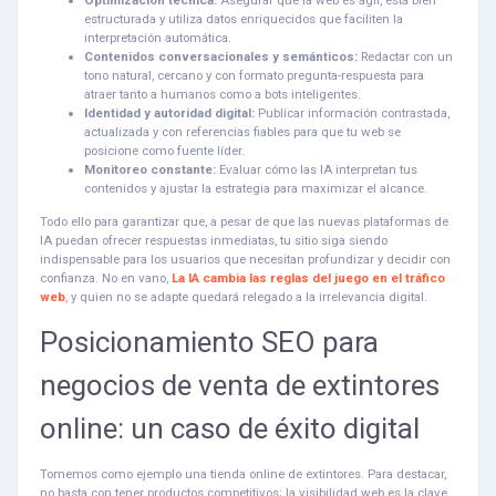
Optimización técnica:
Asegurar que la web es ágil, está bien
estructurada y utiliza datos enriquecidos que faciliten la
interpretación automática.
Contenidos conversacionales y semánticos:
Redactar con un
tono natural, cercano y con formato pregunta-respuesta para
atraer tanto a humanos como a bots inteligentes.
Identidad y autoridad digital:
Publicar información contrastada,
actualizada y con referencias fiables para que tu web se
posicione como fuente líder.
Monitoreo constante:
Evaluar cómo las IA interpretan tus
contenidos y ajustar la estrategia para maximizar el alcance.
Todo ello para garantizar que, a pesar de que las nuevas plataformas de
IA puedan ofrecer respuestas inmediatas, tu sitio siga siendo
indispensable para los usuarios que necesitan profundizar y decidir con
confianza. No en vano,
La IA cambia las reglas del juego en el tráfico
web
, y quien no se adapte quedará relegado a la irrelevancia digital.
Posicionamiento SEO para
negocios de venta de extintores
online: un caso de éxito digital
Tomemos como ejemplo una tienda online de extintores. Para destacar,
no basta con tener productos competitivos; la visibilidad web es la clave